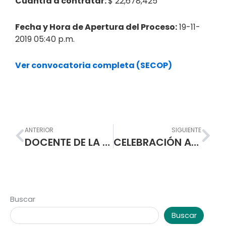
Cuantía a contratar:
$ 22,678,425
Fecha y Hora de Apertura del Proceso:
19-11-
2019 05:40 p.m.
Ver convocatoria completa (SECOP)
Prev
Nex
ANTERIOR
SIGUIENTE
DOCENTE DE LA ESCUELA NORMAL SUPERIOR DE PASTO OBTIENE SEGUNDO LUGAR A NIVEL NACIONAL EN TRAVESIA TECNOLÓGICA DESDE EL AULA.
CELEBRACIÓN ANIVERSARIO 108 AÑOS ESCUELA NORMAL SUPERIOR DE PASTO.
Buscar
Buscar