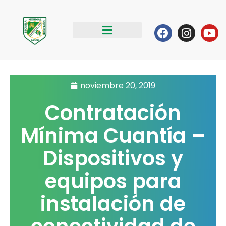
Ir
al
Facebook
Instag
Yo
contenido
noviembre 20, 2019
Contratación
Mínima Cuantía –
Dispositivos y
equipos para
instalación de