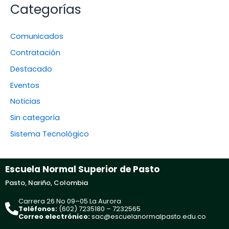
Categorías
Comunicados
Contratación
Destacado
Eventos
Noticias
Sin categoría
Sistema Tecnológico
Escuela Normal Superior de Pasto
Pasto, Nariño, Colombia
Carrera 26 No 09–05 La Aurora
Teléfonos:
(602) 7235180 – 7232565
Correo electrónico:
sac@escuelanormalpasto.edu.co