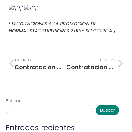
! FELICITACIONES A LA PROMOCION DE
NORMALISTAS SUPERIORES 2.019- SEMESTRE A ¡
Prev
Nex
ANTERIOR
SIGUIENTE
Contratación Mínima Cuantía – Utensilios de cocina domésticos
Contratación Mínima Cuantía – Servicios de personal temporal
Buscar
Buscar
Entradas recientes