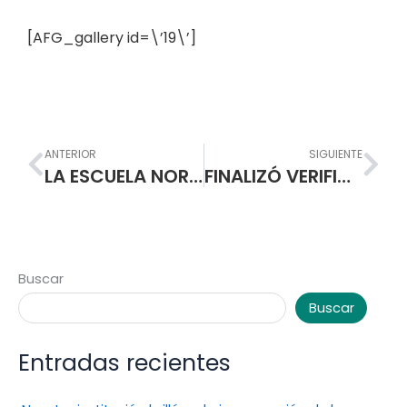
[AFG_gallery id=\’19\’]
Prev
Nex
ANTERIOR
SIGUIENTE
LA ESCUELA NORMAL SUPERIOR DE PASTO CONSERVA EL SISTEMA DE GESTIÓN DE CALIDAD ICONTEC
FINALIZÓ VERIFICACIÓN DEL CUMPLIMIENTO DE LAS CONDICIONES BÁSICAS DE CALIDAD
Buscar
Buscar
Entradas recientes