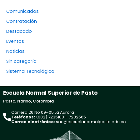
Comunicados
Contratación
Destacado
Eventos
Noticias
Sin categoría
Sistema Tecnológico
Escuela Normal Superior de Pasto
Pasto, Nariño, Colombia
Carrera 26 No 09–05 La Aurora
Teléfonos:
(602) 7235180 – 7232565
Correo electrónico:
sac@escuelanormalpasto.edu.co