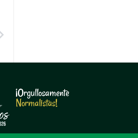
Next
¡Orgullosamente
N
o
r
m
a
l
i
s
t
a
s
!
N
o
r
m
a
l
i
s
t
a
s
!