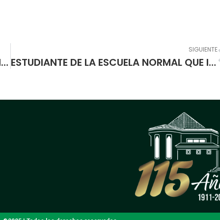
SIGUIENTE
SECRETARIA DE EDUCACIÓN MUNICIPAL MODIFICA PARCIALMENTE CALENDARIO ACADÉMICO DEL AÑO ESCOLAR 2017
ESTUDIANTE DE LA ESCUELA NORMAL QUE INTEGRA EL TEAM PASTO, PARTICIPA EN VUELTA A NARIÑO