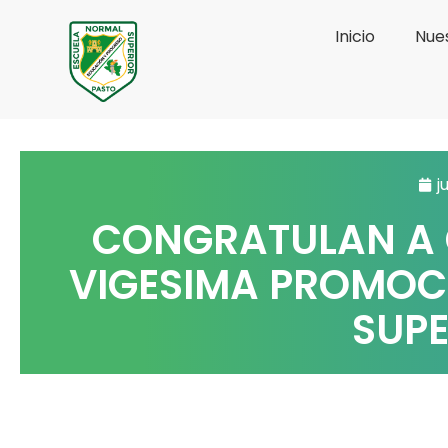
Ir
Inicio
Nues
al
contenido
j
CONGRATULAN A 
VIGESIMA PROMOC
SUPE