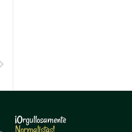
Next
¡Orgullosamente
N
o
r
m
a
l
i
s
t
a
s
!
N
o
r
m
a
l
i
s
t
a
s
!