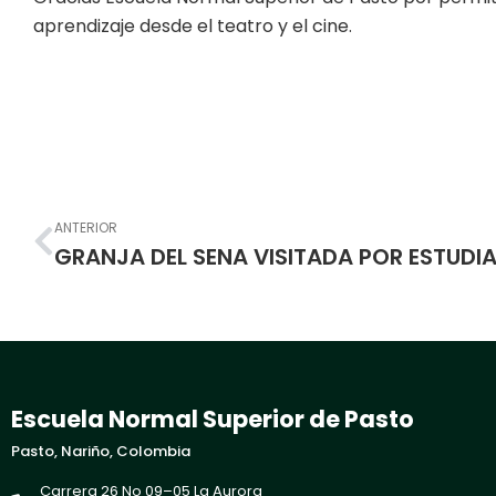
aprendizaje desde el teatro y el cine.
Prev
ANTERIOR
Escuela Normal Superior de Pasto
Pasto, Nariño, Colombia
Carrera 26 No 09–05 La Aurora