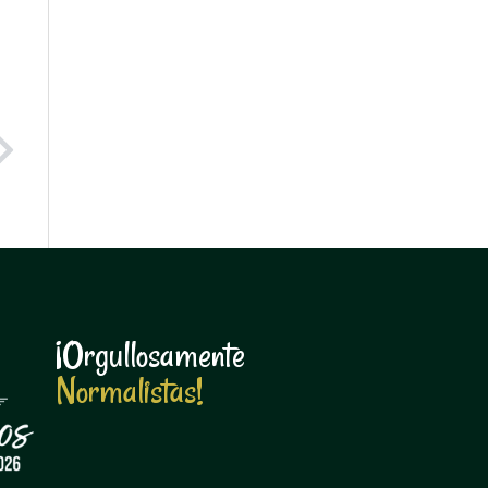
Next
¡Orgullosamente
N
o
r
m
a
l
i
s
t
a
s
!
N
o
r
m
a
l
i
s
t
a
s
!