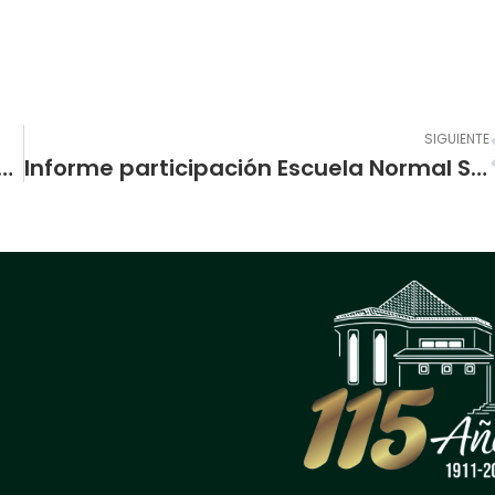
SIGUIENTE
UELA NORMAL SUPERIOR DE PASTO SE REUNIO CON EL MINISTRO DE HACIENDA.
Informe participación Escuela Normal Superior de Pasto en el XIV Congreso internacional VIRTUAL EDUCA -Medellín 17 al 23 de Junio-