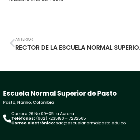
Prev
ANTERIOR
RECTOR DE LA ESC
Escuela Normal Superior de Pasto
Pasto, Nariño, Colombia
Carrera 26 No 09–05 La Aurora
Teléfonos:
(602) 7235180 – 7232565
Correo electrónico:
sac@escuelanormalpasto.edu.co