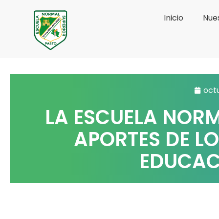
Ir
Inicio
Nues
al
contenido
octu
LA ESCUELA NORM
APORTES DE LO
EDUCACI