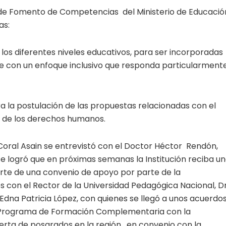
n de Fomento de Competencias del Ministerio de Educació
as:
s diferentes niveles educativos, para ser incorporadas
te con un enfoque inclusivo que responda particularment
la postulación de las propuestas relacionadas con el
o de los derechos humanos.
oral Asain se entrevistó con el Doctor Héctor Rendón,
 se logró que en próximas semanas la Institución reciba u
te de una convenio de apoyo por parte de la
con el Rector de la Universidad Pedagógica Nacional, Dr
Edna Patricia López, con quienes se llegó a unos acuerdos
el Programa de Formación Complementaria con la
ferta de posgrados en la región, en convenio con la