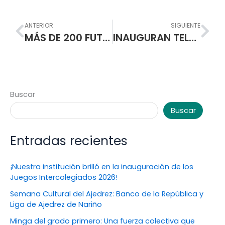
Prev
Nex
ANTERIOR
SIGUIENTE
MÁS DE 200 FUTUROS DOCENTES SE CAPACITAN EN LAS TIC
INAUGURAN TELECENTRO
Buscar
Buscar
Entradas recientes
¡Nuestra institución brilló en la inauguración de los
Juegos Intercolegiados 2026!
Semana Cultural del Ajedrez: Banco de la República y
Liga de Ajedrez de Nariño
Minga del grado primero: Una fuerza colectiva que