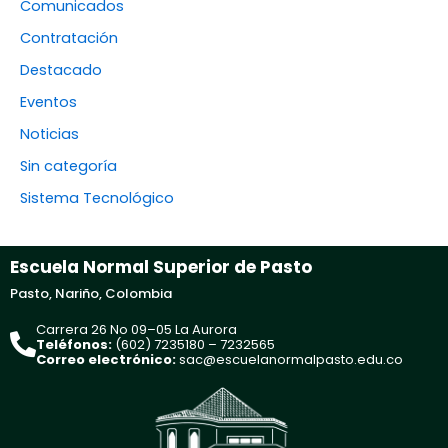
Comunicados
Contratación
Destacado
Eventos
Noticias
Sin categoría
Sistema Tecnológico
Escuela Normal Superior de Pasto
Pasto, Nariño, Colombia
Carrera 26 No 09–05 La Aurora
Teléfonos:
(602) 7235180 – 7232565
Correo electrónico:
sac@escuelanormalpasto.edu.co