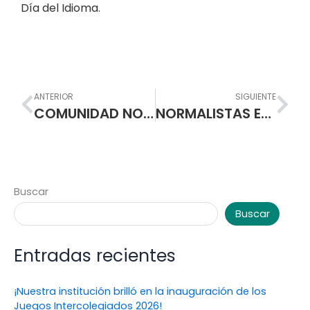
Día del Idioma.
Prev
Nex
ANTERIOR
SIGUIENTE
COMUNIDAD NORMALISTA ANALIZARÁ CON AVANTE PROYECTO EJE CARRERA 27 DEL PLAN DE MOVILIDAD
NORMALISTAS ENVIARON 8 TONELADAS DE AYUDAS HUMANITARIA PARA DAMNIFICADOS DE TERREMOTO
Buscar
Buscar
Entradas recientes
¡Nuestra institución brilló en la inauguración de los
Juegos Intercolegiados 2026!