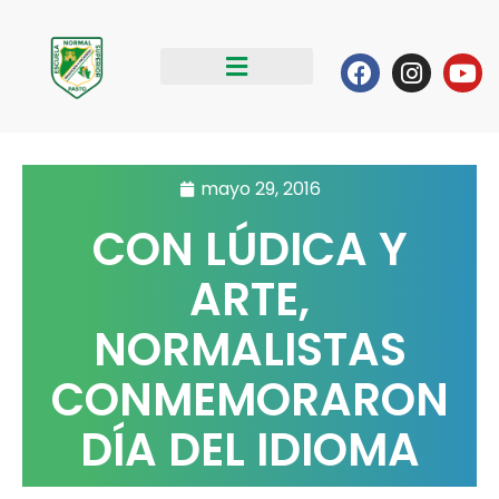
Ir
al
Facebook
Instag
Yo
contenido
mayo 29, 2016
CON LÚDICA Y
ARTE,
NORMALISTAS
CONMEMORARON
DÍA DEL IDIOMA