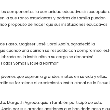
dos los componentes la comunidad educativa sin excepción,
n la que tanto estudiantes y padres de familia puedan
ico propósito de hacer que sus instituciones educativas
 de Pasto, Magister José Coral Asaín, agradeció la
 que cuando una opinión se respalda con compromiso, est
celebrada en la institución a su cargo se denominó
al Todos Somos Escuela Normal”
 jóvenes que aspiran a grandes metas en su vida y ellos,
ia se fortalece el crecimiento institucional de la Escue
sto, Margoth Agreda, quien también participó de esta
oral Asain por sus grandes gestiones que han dado paso a q