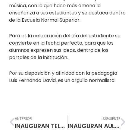
música, con lo que hace más amena la
enseñanza a sus estudiantes y se destaca dentro
de la Escuela Normal Superior.
Para el, la celebración del día del estudiante se
convierte en la fecha perfecta, para que los
alumnos expresen sus ideas, dentro de los
portales de la institución.
Por su disposición y afinidad con la pedagogía
Luis Fernando David, es un orgullo normalista.
Prev
Nex
ANTERIOR
SIGUIENTE
INAUGURAN TELECENTRO
INAUGURAN AULA DE TECNOLOGÍA PARA LOS MÁS CHICOS