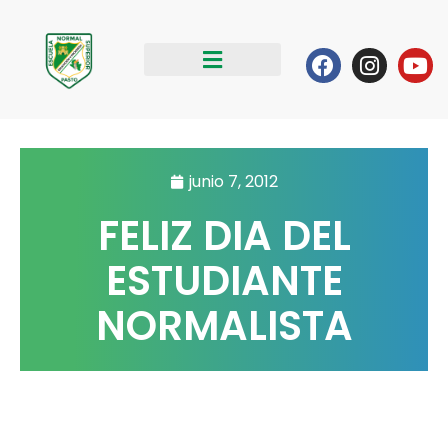
Ir
al
Facebook
Instag
Yo
contenido
junio 7, 2012
FELIZ DIA DEL
ESTUDIANTE
NORMALISTA