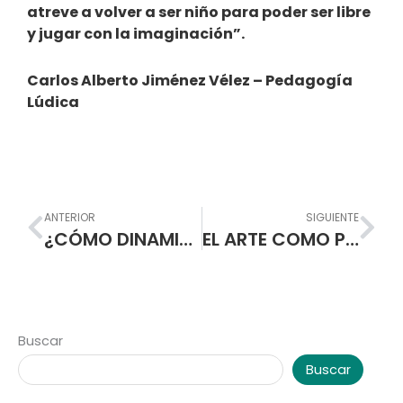
atreve a volver a ser niño para poder ser libre
y jugar con la imaginación”.
Carlos Alberto Jiménez Vélez – Pedagogía
Lúdica
Prev
Nex
ANTERIOR
SIGUIENTE
¿CÓMO DINAMIZAR EL GUSTO POR LA LECTURA EN LOS NIÑOS?
EL ARTE COMO POSIBILIDAD DIVERTIDA DE APRENDIZAJE
Buscar
Buscar