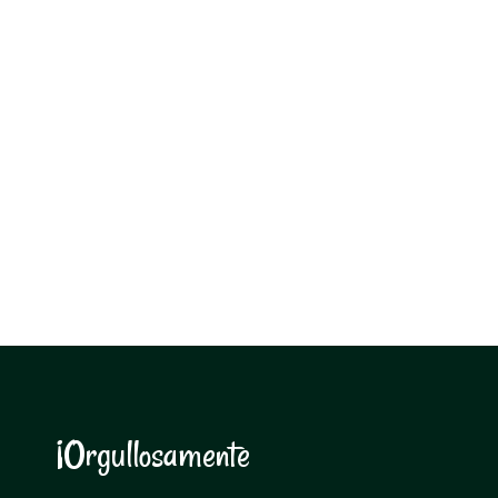
¡Orgullosamente
N
o
r
m
a
l
i
s
t
a
s
!
N
o
r
m
a
l
i
s
t
a
s
!