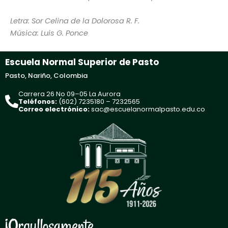
Letra: Sor Celina de la Dolorosa R. F.
Música: Luis G. Ponce
Escuela Normal Superior de Pasto
Pasto, Nariño, Colombia
Carrera 26 No 09–05 La Aurora
Teléfonos:
(602) 7235180 – 7232565
Correo electrónico:
sac@escuelanormalpasto.edu.co
¡Orgullosamente