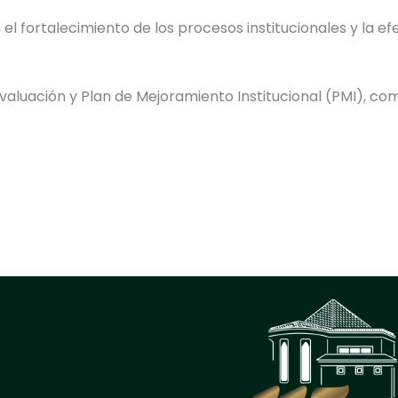
el fortalecimiento de los procesos institucionales y la 
oevaluación y Plan de Mejoramiento Institucional (PMI), c