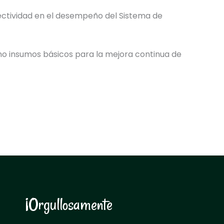
efectividad en el desempeño del Sistema de
omo insumos básicos para la mejora continua de
¡Orgullosamente
N
o
r
m
a
l
i
s
t
a
s
!
N
o
r
m
a
l
i
s
t
a
s
!