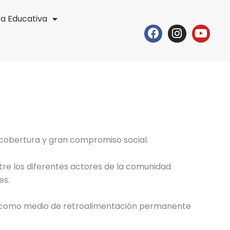
ta Educativa
Facebook
Instagr
Yout
 cobertura y gran compromiso social.
tre los diferentes actores de la comunidad
es.
ados como medio de retroalimentación permanente