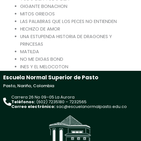
GIGANTE BONACHON
MITOS GRIEGOS
LAS PALABRAS QUE LOS PECES NO ENTIENDEN
HECHIZO DE AMOR
UNA ESTUPENDA HISTORIA DE DRAGONES Y
PRINCESAS
MATILDA
NO ME DIGAS BOND
INES Y EL MELOCOTON
Escuela Normal Superior de Pasto
Pasto, Nariño, Colombia
Carrera 26 No 09–05 La Aurora
Teléfonos:
(602) 7235180 – 7232565
Correo electrónico:
sac@escuelanormalpasto.edu.co