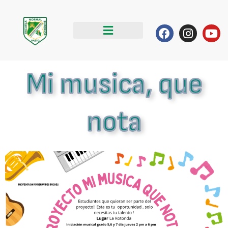
Ir
al
Facebook
Instag
Yo
contenido
Mi musica, que
nota