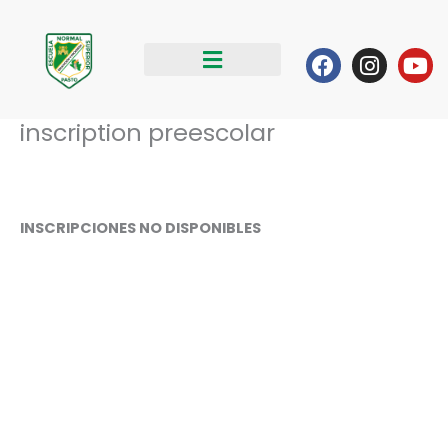
Ir
al
Facebook
Instag
Yo
contenido
inscription preescolar
INSCRIPCIONES NO DISPONIBLES