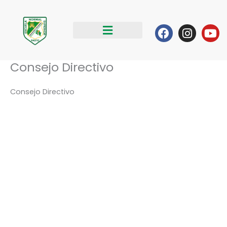
Ir
al
Facebook
Instag
Yo
contenido
Consejo Directivo
Consejo Directivo