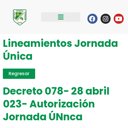
Ir
al
Facebook
Instag
Yo
contenido
Lineamientos Jornada
Única
Regresar
Decreto 078- 28 abril
023- Autorización
Jornada ÚNnca